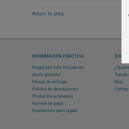
Return to shop
INFORMACIÓN PRÁCTICA
SOBRE
Preguntas más frecuentes
¿Quién
¡Envío gratuito!
Tienda 
Plazos de entrega
Blog
Política de devoluciones
Contac
Productos artesanos
Formas de pago
Envolvemos para regalo