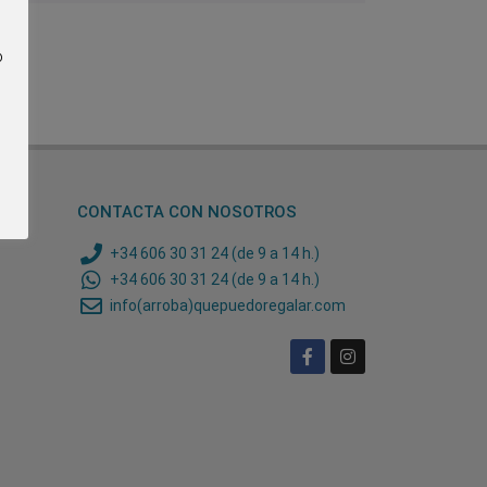
o
CONTACTA CON NOSOTROS
+34 606 30 31 24 (de 9 a 14 h.)
+34 606 30 31 24 (de 9 a 14 h.)
info(arroba)quepuedoregalar.com