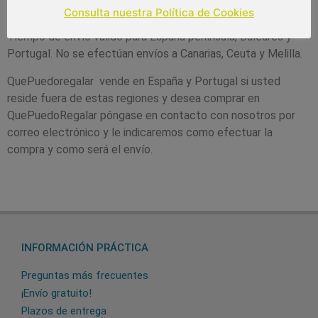
posible por parte de la tienda y de la agencia de transporte.
Consulta nuestra Política de Cookies
Tiempo de envío válido para España península, Baleares y
Portugal. No se efectúan envíos a Canarias, Ceuta y Melilla.
QuePuedoregalar vende en España y Portugal si usted
reside fuera de estas regiones y desea comprar en
QuePuedoRegalar póngase en contacto con nosotros por
correo electrónico y le indicaremos como efectuar la
compra y como será el envío.
INFORMACIÓN PRÁCTICA
Preguntas más frecuentes
¡Envío gratuito!
Plazos de entrega