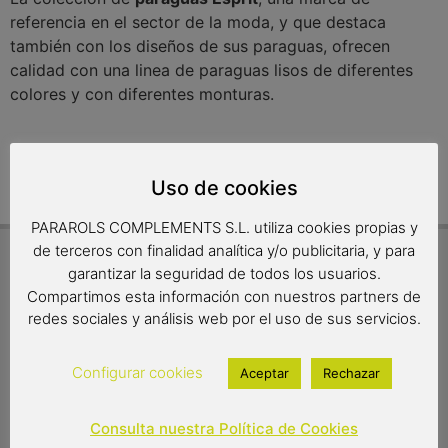
referencia en el sector de la moda, y que destaca
también con los diseños de sus paraguas, ofrecen
calidad con una linea de paraguas lisos de diferentes
colores y con diferentes monturas.
Parece que no podemos encontrar lo que estás buscando.
Uso de cookies
PARAROLS COMPLEMENTS S.L. utiliza cookies propias y
de terceros con finalidad analítica y/o publicitaria, y para
garantizar la seguridad de todos los usuarios.
INFORMACIÓN PRÁCTICA
Compartimos esta información con nuestros partners de
Preguntas más frecuentes
redes sociales y análisis web por el uso de sus servicios.
¡Envío gratuito!
Plazos de entrega
Configurar cookies
Aceptar
Rechazar
Política de devoluciones
Productos artesanos
Consulta nuestra Política de Cookies
Formas de pago