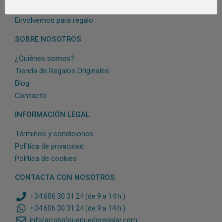
Formas de pago
Envolvemos para regalo
SOBRE NOSOTROS
¿Quiénes somos?
Tienda de Regalos Originales
Blog
Contacto
INFORMACIÓN LEGAL
Términos y condiciones
Política de privacidad
Política de cookies
CONTACTA CON NOSOTROS
+34 606 30 31 24 (de 9 a 14 h.)
+34 606 30 31 24 (de 9 a 14 h.)
info(arroba)quepuedoregalar.com