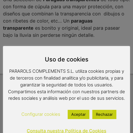
con forma de cúpula para una mayor protección, con
diseños que combinan la transparencia con dibujos o
con ribetes de color, etc… Un
paraguas
transparente
es bonito y original, ideal para pasear
bajo la lluvia sin perderse ningún detalle.
Parece que no podemos encontrar lo que estás buscando.
Uso de cookies
PARAROLS COMPLEMENTS S.L. utiliza cookies propias y
de terceros con finalidad analítica y/o publicitaria, y para
garantizar la seguridad de todos los usuarios.
INFORMACIÓN PRÁCTICA
Compartimos esta información con nuestros partners de
redes sociales y análisis web por el uso de sus servicios.
Preguntas más frecuentes
¡Envío gratuito!
Configurar cookies
Aceptar
Rechazar
Plazos de entrega
Política de devoluciones
Productos artesanos
Consulta nuestra Política de Cookies