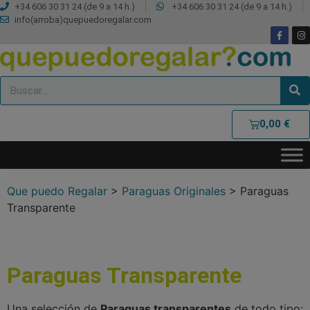
+34 606 30 31 24 (de 9 a 14 h.)
+34 606 30 31 24 (de 9 a 14 h.)
info(arroba)quepuedoregalar.com
0,00
€
Que puedo Regalar
>
Paraguas Originales
>
Paraguas
Transparente
Paraguas Transparente
Una selección de
Paraguas transparentes
de todo tipo: