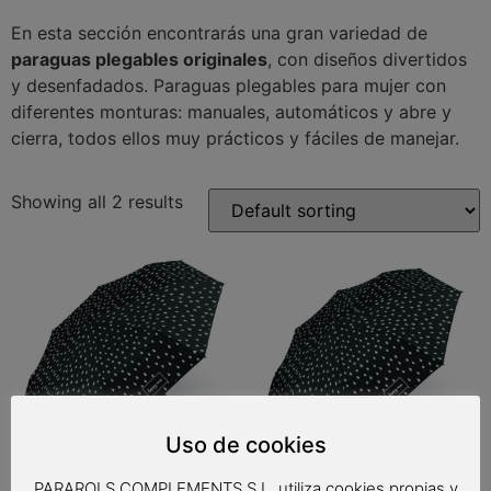
En esta sección encontrarás una gran variedad de
paraguas plegables originales
, con diseños divertidos
y desenfadados. Paraguas plegables para mujer con
diferentes monturas: manuales, automáticos y abre y
cierra, todos ellos muy prácticos y fáciles de manejar.
Showing all 2 results
Uso de cookies
PARAROLS COMPLEMENTS S.L. utiliza cookies propias y