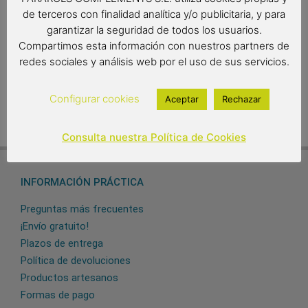
Paraguas Plegable Mini
Paraguas Plegable Rainy
de terceros con finalidad analítica y/o publicitaria, y para
Rainy Color Gotas (cuando
Color Gotas (cuando
garantizar la seguridad de todos los usuarios.
llueve, cambia de color)
llueve, cambia de color)
Compartimos esta información con nuestros partners de
20,95
€
22,95
€
redes sociales y análisis web por el uso de sus servicios.
(IVA incluido)
(IVA incluido)
Add to cart
Add to cart
Configurar cookies
Aceptar
Rechazar
Consulta nuestra Política de Cookies
INFORMACIÓN PRÁCTICA
Preguntas más frecuentes
¡Envío gratuito!
Plazos de entrega
Política de devoluciones
Productos artesanos
Formas de pago