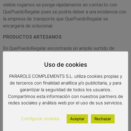
visible rogamos se ponga rápidamente en contacto con
QuePuedoRegalar pues se podría deber a una incidencia con
la empresa de transporte que QuePuedoRegalar se
encargaría de solucionar.
PRODUCTOS ARTESANOS
En QuePuedoRegalar encontrarás un amplio surtido de
productos fabricados artesanalmente, por ejemplo los
productos de madera de olivo y de madera de boj. En los
Uso de cookies
productos artesanos las medidas y/o el aspecto puede
PARAROLS COMPLEMENTS S.L. utiliza cookies propias y
variar mínimamente en cada uno de ellos al ser una
de terceros con finalidad analítica y/o publicitaria, y para
producción a mano y artesanal. Así pues el cliente puede
garantizar la seguridad de todos los usuarios.
encontrar pequeñas diferencias sobre un mismo producto.
Compartimos esta información con nuestros partners de
JUEGOS EDUCATIVOS
redes sociales y análisis web por el uso de sus servicios.
Todos los juegos educativos que podrás encontrar en
Configurar cookies
Aceptar
Rechazar
nuestra tienda virtual han pasado los controles de seguridad
contemplados por la C.E. y así está especificado en su