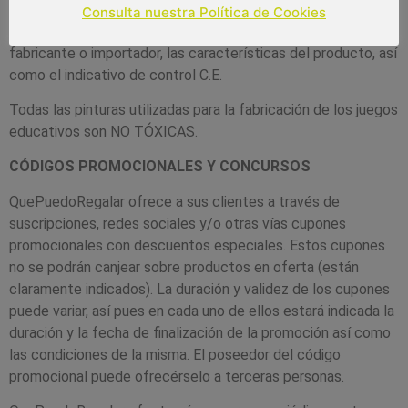
etiquetaje, QuePuedoRegalar no comercializa ningún juguete
Consulta nuestra Política de Cookies
educativo en el que no esté identificado el NIF del
fabricante o importador, las características del producto, así
como el indicativo de control C.E.
Todas las pinturas utilizadas para la fabricación de los juegos
educativos son NO TÓXICAS.
CÓDIGOS PROMOCIONALES Y CONCURSOS
QuePuedoRegalar ofrece a sus clientes a través de
suscripciones, redes sociales y/o otras vías cupones
promocionales con descuentos especiales. Estos cupones
no se podrán canjear sobre productos en oferta (están
claramente indicados). La duración y validez de los cupones
puede variar, así pues en cada uno de ellos estará indicada la
duración y la fecha de finalización de la promoción así como
las condiciones de la misma. El poseedor del código
promocional puede ofrecérselo a terceras personas.