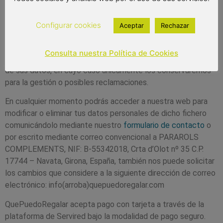
tratamiento de datos, la posibilidad de retirarlo en cualquier
momento, poniendo a disposición de los interesados medios
Configurar cookies
Aceptar
Rechazar
sencillos, gratuitos y fácilmente accesibles (correo
electrónico, postal).
Consulta nuestra Política de Cookies
Los interesados podrán solicitar la limitación del tratamiento
de sus datos, en cuyo caso únicamente los conservaremos
para la gestión o posibles reclamaciones.
En cualquier momento podrás acceder a nuestra web para
modificar o eliminar tus datos personales de dicho fichero
comunicándolo mediante nuestro
formulario de contacto
o
por escrito mediante correo convencional a PARAROLS
COMPLEMENTS, NIF: B-55342018, Crta d’Olot nº 35 C.P.
17744 – Navata, Girona, España, también nos puede solicitar
los cambios que considere a la siguiente dirección de correo
electrónico: info(arroba)quepuedoregalar.com
QuePuedoRegalar acepta pago con tarjeta a través de la
plataforma de Servired bajo la modalidad de pago seguro.