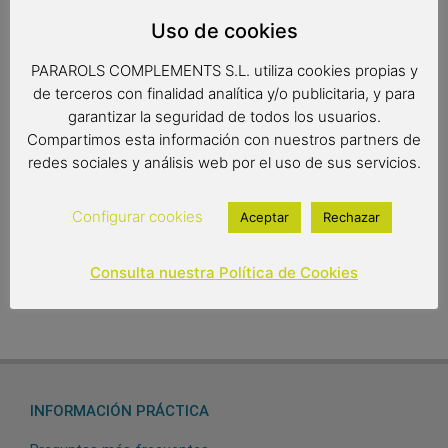
Uso de cookies
Los súper prácticos portatodo los puedes utilizar
como bolso de mano, neceser, estuche , monedero ,
PARAROLS COMPLEMENTS S.L. utiliza cookies propias y
….escoge el estampado y la medida que más te guste y
de terceros con finalidad analítica y/o publicitaria, y para
dale el uso que más te convenga !
garantizar la seguridad de todos los usuarios.
Compartimos esta información con nuestros partners de
Las tazas de Frida Kahlo son ideales para desayunar o
redes sociales y análisis web por el uso de sus servicios.
merendar y cargarse de energía y pasión para disfrutar
del día a día.
Configurar cookies
Aceptar
Rechazar
Consulta nuestra Política de Cookies
Parece que no podemos encontrar lo que estás buscando.
INFORMACIÓN PRÁCTICA