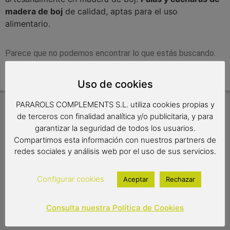
madera de boj
de calidad, aptas para el uso
alimentario.
Parece que no podemos encontrar lo que estás buscando.
Uso de cookies
PARAROLS COMPLEMENTS S.L. utiliza cookies propias y
de terceros con finalidad analítica y/o publicitaria, y para
INFORMACIÓN PRÁCTICA
garantizar la seguridad de todos los usuarios.
Preguntas más frecuentes
Compartimos esta información con nuestros partners de
¡Envío gratuito!
redes sociales y análisis web por el uso de sus servicios.
Plazos de entrega
Política de devoluciones
Configurar cookies
Aceptar
Rechazar
Productos artesanos
Formas de pago
Consulta nuestra Política de Cookies
Envolvemos para regalo