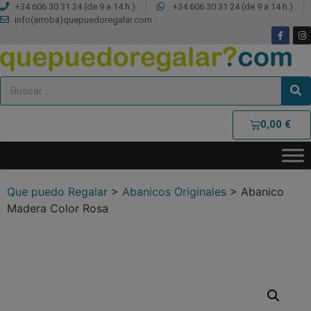
+34 606 30 31 24 (de 9 a 14 h.)
+34 606 30 31 24 (de 9 a 14 h.)
info(arroba)quepuedoregalar.com
0,00
€
Que puedo Regalar
>
Abanicos Originales
>
Abanico
Madera Color Rosa