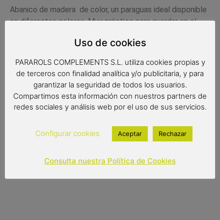
Abanico de madera de color, un paraguas ideal disponible
en diferentes colores. Muy práctico para guardar en el
bolso y utilizarlo cuando haga falta. Es un complemento
Uso de cookies
bonito y de calidad perfecto, para lucir en cualquier
ocasión.
PARAROLS COMPLEMENTS S.L. utiliza cookies propias y
de terceros con finalidad analítica y/o publicitaria, y para
Medidas: 23 cm cerrado
garantizar la seguridad de todos los usuarios.
Compartimos esta información con nuestros partners de
redes sociales y análisis web por el uso de sus servicios.
Configurar cookies
Aceptar
Rechazar
15,95
€
(IVA incluido)
Consulta nuestra Política de Cookies
Out of stock