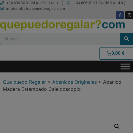
+34 606 30 31 24 (de 9 a 14 h.)
+34 606 30 31 24 (de 9 a 14 h.)
info(arroba)quepuedoregalar.com
0,00
€
Que puedo Regalar
>
Abanicos Originales
>
Abanico
Madera Estampado Caleidoscopio