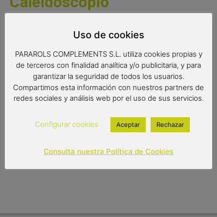
Caleidoscopio
Un original abanico de madera con un diseño original
.
Un
Uso de cookies
abanico de calidad , muy práctico y ideal para refrescarse
de manera fácil y en cualquier lugar y ocasión. Este
PARAROLS COMPLEMENTS S.L. utiliza cookies propias y
abanico es un bonito y original regalo.
de terceros con finalidad analítica y/o publicitaria, y para
garantizar la seguridad de todos los usuarios.
Medidas 23 cm cerrado.
Compartimos esta información con nuestros partners de
redes sociales y análisis web por el uso de sus servicios.
Configurar cookies
Aceptar
Rechazar
13,50
€
(IVA incluido)
Out of stock
Consulta nuestra Política de Cookies