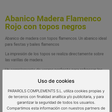
Abanico Madera Flamenco
Rojo con topos negros
Abanico de madera con topos flamencos. Un abanico ideal
para fiestas y bailes flamencos
La impresión de los topos se realiza directamente sobre
las varillas de madera.
Un complemento de verano perfecto para refrescar los
días de más calor.
Uso de cookies
El abanico va con una caja de cartón individual totalmente
PARAROLS COMPLEMENTS S.L. utiliza cookies propias y
gratuita .
de terceros con finalidad analítica y/o publicitaria, y para
Un regalo muy completo y original a la vez que muy
garantizar la seguridad de todos los usuarios.
práctico.
Regalo original para bodas, comuniones, bautizos
Compartimos esta información con nuestros partners de