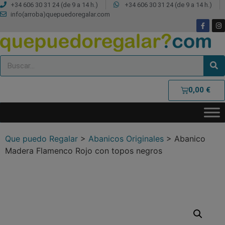
+34 606 30 31 24 (de 9 a 14 h.)
+34 606 30 31 24 (de 9 a 14 h.)
info(arroba)quepuedoregalar.com
0,00
€
Que puedo Regalar
>
Abanicos Originales
>
Abanico
Madera Flamenco Rojo con topos negros