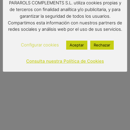
PARAROLS COMPLEMENTS S.L. utiliza cookies propias y
gratuita con un diseño exclusivo de Malaka.
de terceros con finalidad analítica y/o publicitaria, y para
Un regalo muy completo y original a la vez que muy
garantizar la seguridad de todos los usuarios.
práctico.
Compartimos esta información con nuestros partners de
redes sociales y análisis web por el uso de sus servicios.
-Medidas del abanico: 23 cm de largo / Peso: 78 gr
-Medidas de la caja de cartón: 23,5×4,5×2 cm / Peso: 14
Configurar cookies
Aceptar
Rechazar
gr
Consulta nuestra Política de Cookies