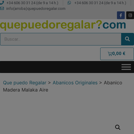
+34 606 30 31 24 (de 9 a 14 h.)
+34 606 30 31 24 (de 9 a 14 h.)
info(arroba)quepuedoregalar.com
0,00
€
Que puedo Regalar
>
Abanicos Originales
>
Abanico
Madera Malaka Aire