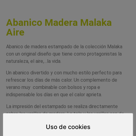
Abanico Madera Malaka
Aire
Abanico de madera estampado de la colección Malaka
con un original diseño que tiene como protagonistas la
naturaleza, el aire,…la vida.
Un abanico divertido y con mucho estilo perfecto para
refrescar los días de más calor. Un complemento de
verano muy combinable con bolsos y ropa e
indispensable los días en que el calor aprieta.
La impresión del estampado se realiza directamente
sobre las varillas de madera. La tela y las varillas son de
color a conjunto con el diseño del abanico.
Uso de cookies
El abanico va con una caja de cartón individual totalmente