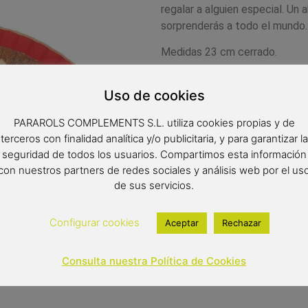
regalar a alguien especial.
Un a
sorprenderás a todo el mundo.
Medidas 23 cm cerrado.
Uso de cookies
15,95
€
PARAROLS COMPLEMENTS S.L. utiliza cookies propias y de
(IVA inclui
terceros con finalidad analítica y/o publicitaria, y para garantizar la
Out of stock
seguridad de todos los usuarios. Compartimos esta información
con nuestros partners de redes sociales y análisis web por el us
de sus servicios.
Configurar cookies
Aceptar
Rechazar
Consulta nuestra Política de Cookies