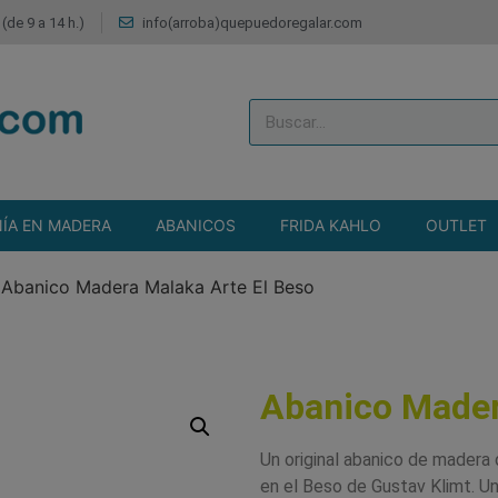
(de 9 a 14 h.)
info(arroba)quepuedoregalar.com
ÍA EN MADERA
ABANICOS
FRIDA KAHLO
OUTLET
>
Abanico Madera Malaka Arte El Beso
Abanico Mader
Un original abanico de madera 
en el Beso de Gustav Klimt.
Un