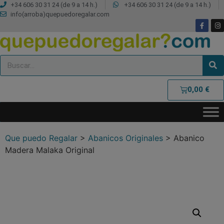
+34 606 30 31 24 (de 9 a 14 h.)
+34 606 30 31 24 (de 9 a 14 h.)
info(arroba)quepuedoregalar.com
0,00
€
Que puedo Regalar
>
Abanicos Originales
>
Abanico
Madera Malaka Original