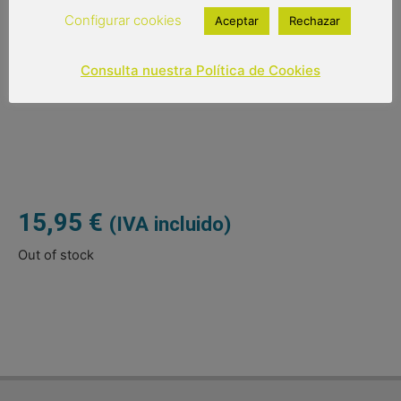
práctico.
Configurar cookies
Aceptar
Rechazar
-Medidas del abanico: 23 cm de largo / Peso: 78 gr
Consulta nuestra Política de Cookies
-Medidas de la caja de cartón: 23,5×4,5×2 cm / Peso: 14
gr
15,95
€
(IVA incluido)
Out of stock