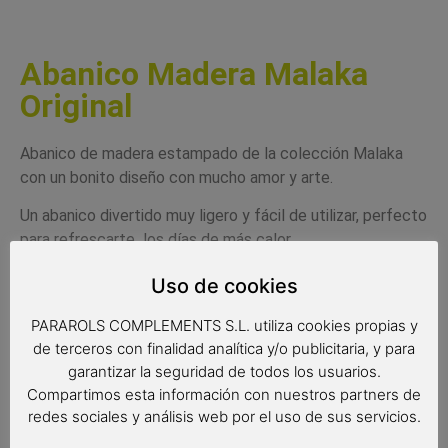
Abanico Madera Malaka
Original
Abanico de madera estampado de la colección Malaka
con un bonito diseño con mucho amor y arte.
Un abanico divertido muy ligero y fácil de utilizar, perfecto
para refrescarte los días de más calor.
La impresión del estampado se realiza directamente
Uso de cookies
sobre las varillas de madera. La tela y las varillas son de
PARAROLS COMPLEMENTS S.L. utiliza cookies propias y
color a conjunto con el diseño del abanico.
de terceros con finalidad analítica y/o publicitaria, y para
El abanico va con una caja de cartón individual totalmente
garantizar la seguridad de todos los usuarios.
gratuita con un diseño exclusivo de Malaka.
Compartimos esta información con nuestros partners de
redes sociales y análisis web por el uso de sus servicios.
Un regalo muy completo y original a la vez que muy