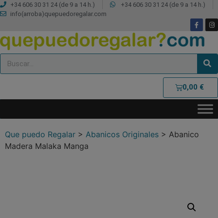
+34 606 30 31 24 (de 9 a 14 h.)
+34 606 30 31 24 (de 9 a 14 h.)
info(arroba)quepuedoregalar.com
0,00
€
Que puedo Regalar
>
Abanicos Originales
>
Abanico
Madera Malaka Manga