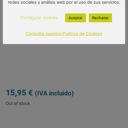
práctico.
redes sociales y análisis web por el uso de sus servicios.
-Medidas del abanico: 23 cm de largo / Peso: 78 gr
Configurar cookies
Aceptar
Rechazar
-Medidas de la caja de cartón: 23,5×4,5×2 cm / Peso: 14
gr
Consulta nuestra Política de Cookies
15,95
€
(IVA incluido)
Out of stock