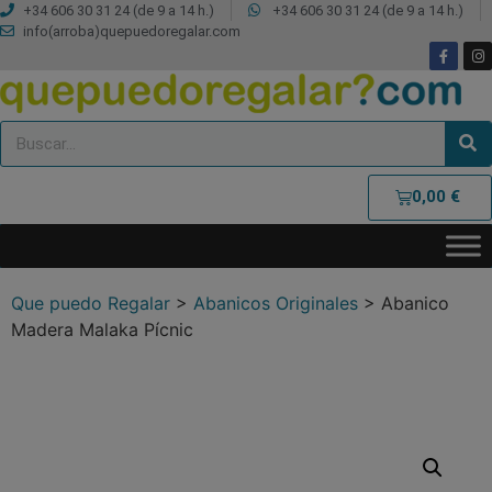
+34 606 30 31 24 (de 9 a 14 h.)
+34 606 30 31 24 (de 9 a 14 h.)
info(arroba)quepuedoregalar.com
0,00
€
Que puedo Regalar
>
Abanicos Originales
>
Abanico
Madera Malaka Pícnic