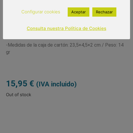
gratuita con un diseño exclusivo de Malaka.
Configurar cookies
Aceptar
Rechazar
Un regalo muy completo y original a la vez que muy
práctico.
Consulta nuestra Política de Cookies
-Medidas del abanico: 23 cm de largo / Peso: 78 gr
-Medidas de la caja de cartón: 23,5×4,5×2 cm / Peso: 14
gr
15,95
€
(IVA incluido)
Out of stock