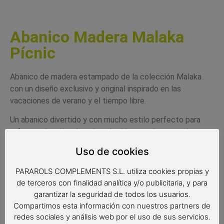
Abanico Madera Malaka
Pícnic
Abanico de madera estampado de la colección Malaka
con un diseño exclusivo y original inspirado en las
vacaciones de verano y el tiempo libre.
Un abanico divertido y con mucho estilo perfecto para
refrescar los días de más calor. Un complemento de
verano muy combinable con bolsos y ropa e
Uso de cookies
indispensable los días en que el calor aprieta.
PARAROLS COMPLEMENTS S.L. utiliza cookies propias y
La impresión del estampado se realiza directamente
de terceros con finalidad analítica y/o publicitaria, y para
sobre las varillas de madera. La tela y las varillas son de
garantizar la seguridad de todos los usuarios.
color a conjunto con el diseño del abanico.
Compartimos esta información con nuestros partners de
redes sociales y análisis web por el uso de sus servicios.
El abanico va con una caja de cartón individual totalmente