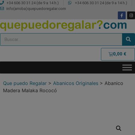
+34 606 30 31 24 (de 9 a 14 h.)
+34 606 30 31 24 (de 9 a 14 h.)
info(arroba)quepuedoregalar.com
0,00
€
Que puedo Regalar
>
Abanicos Originales
>
Abanico
Madera Malaka Rococó