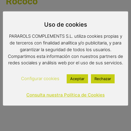
Rococó
Un original abanico de madera de la colección Malaka, con
diseños divertidos inspirados en el mundo del flamenco.
Uso de cookies
Un abanico con un estilo desenfadado, ideal para regalar a
PARAROLS COMPLEMENTS S.L. utiliza cookies propias y
alguien especial.
Un abanico de calidad con el que seguro
de terceros con finalidad analítica y/o publicitaria, y para
que sorprenderás a todo el mundo.
garantizar la seguridad de todos los usuarios.
Medidas 23 cm cerrado.
Compartimos esta información con nuestros partners de
redes sociales y análisis web por el uso de sus servicios.
Configurar cookies
Aceptar
Rechazar
15,95
€
(IVA incluido)
Consulta nuestra Política de Cookies
Out of stock