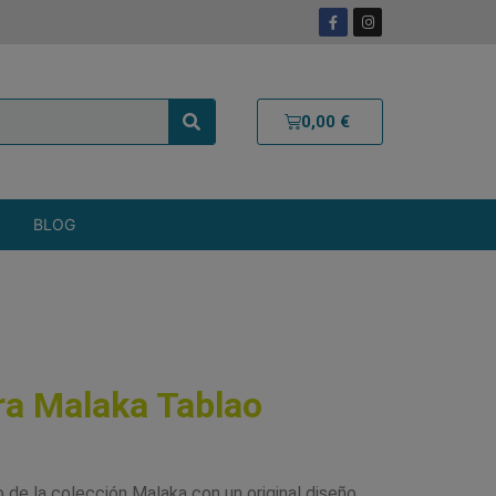
0,00
€
BLOG
a Malaka Tablao
e la colección Malaka con un original diseño