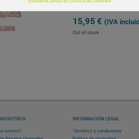
15,95
€
(IVA inclui
Out of stock
 NOSOTROS
INFORMACIÓN LEGAL
es somos?
Términos y condiciones
de Regalos Originales
Política de privacidad