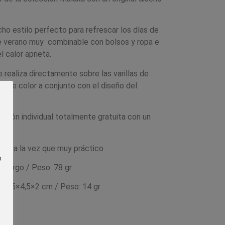
ho estilo perfecto para refrescar los días de
 verano muy combinable con bolsos y ropa e
l calor aprieta.
realiza directamente sobre las varillas de
son de color a conjunto con el diseño del
cartón individual totalmente gratuita con un
nal a la vez que muy práctico.
o
e largo / Peso: 78 gr
: 23,5×4,5×2 cm / Peso: 14 gr