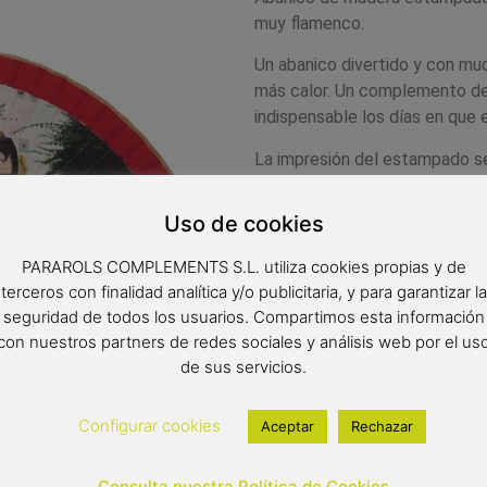
muy flamenco.
Un abanico divertido y con muc
más calor. Un complemento de
indispensable los días en que e
La impresión del estampado se 
madera. La tela y las varillas 
abanico.
Uso de cookies
El abanico va con una caja de 
PARAROLS COMPLEMENTS S.L. utiliza cookies propias y de
diseño exclusivo de Malaka.
terceros con finalidad analítica y/o publicitaria, y para garantizar la
seguridad de todos los usuarios. Compartimos esta información
Un regalo muy completo y origi
con nuestros partners de redes sociales y análisis web por el us
-Medidas del abanico: 23 cm d
de sus servicios.
-Medidas de la caja de cartón
Configurar cookies
Aceptar
Rechazar
Consulta nuestra Política de Cookies