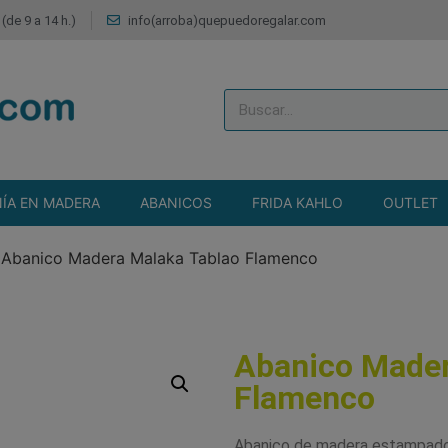
(de 9 a 14 h.)
info(arroba)quepuedoregalar.com
ÍA EN MADERA
ABANICOS
FRIDA KAHLO
OUTLET
>
Abanico Madera Malaka Tablao Flamenco
Abanico Mader
Flamenco
Abanico de madera estampado d