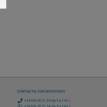
)
CONTACTA CON NOSOTROS
+34 606 30 31 24 (de 9 a 14 h.)
+34 606 30 31 24 (de 9 a 14 h.)