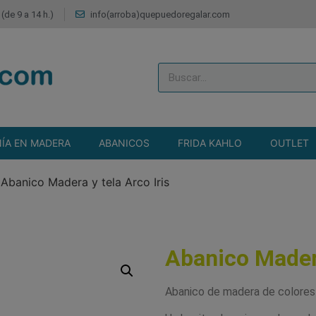
(de 9 a 14 h.)
info(arroba)quepuedoregalar.com
ÍA EN MADERA
ABANICOS
FRIDA KAHLO
OUTLET
>
Abanico Madera y tela Arco Iris
Abanico Madera
Abanico de madera de colores 