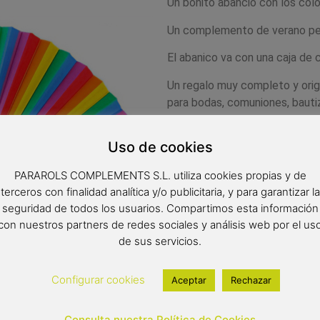
Un bonito abancio con los colo
Un complemento de verano perf
El abanico va con una caja de c
Un regalo muy completo y origi
para bodas, comuniones, bautiz
los invitados.
Uso de cookies
-Medidas del abanico: 23 cm d
-Medidas de la caja de cartón
PARAROLS COMPLEMENTS S.L. utiliza cookies propias y de
terceros con finalidad analítica y/o publicitaria, y para garantizar la
seguridad de todos los usuarios. Compartimos esta información
con nuestros partners de redes sociales y análisis web por el us
de sus servicios.
Configurar cookies
Aceptar
Rechazar
Consulta nuestra Política de Cookies