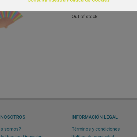
9,90
€
(IVA incluido
Out of stock
 NOSOTROS
INFORMACIÓN LEGAL
es somos?
Términos y condiciones
de Regalos Originales
Política de privacidad