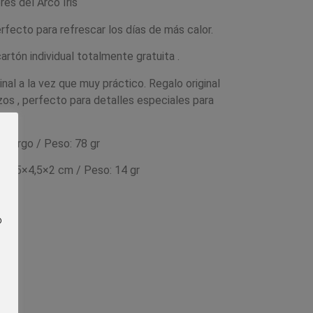
res del Arco Iris
ecto para refrescar los días de más calor.
artón individual totalmente gratuita .
nal a la vez que muy práctico.
Regalo original
os , perfecto para detalles especiales para
e largo / Peso: 78 gr
: 23,5×4,5×2 cm / Peso: 14 gr
o