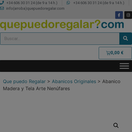
+34 606 30 31 24 (de 9 a 14 h.)
+34 606 30 31 24 (de 9 a 14 h.)
info(arroba)quepuedoregalar.com
0,00
€
Que puedo Regalar
>
Abanicos Originales
>
Abanico
Madera y Tela Arte Nenúfares