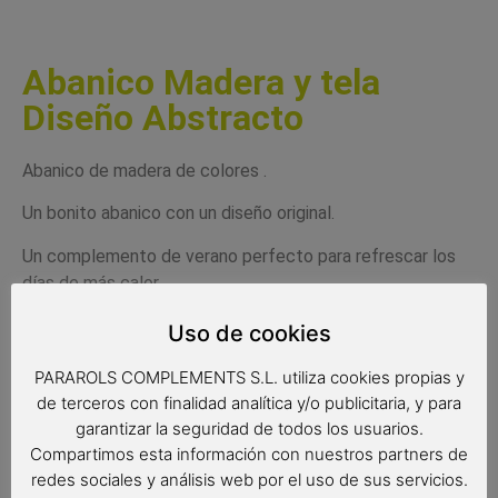
Abanico Madera y tela
Diseño Abstracto
Abanico de madera de colores .
Un bonito abanico con un diseño original.
Un complemento de verano perfecto para refrescar los
días de más calor.
El abanico va con una caja de cartón individual totalmente
Uso de cookies
gratuita .
PARAROLS COMPLEMENTS S.L. utiliza cookies propias y
Un regalo muy completo y original a la vez que muy
de terceros con finalidad analítica y/o publicitaria, y para
práctico.
Regalo original para bodas, comuniones, bautizos
garantizar la seguridad de todos los usuarios.
, perfecto para detalles especiales para los invitados.
Compartimos esta información con nuestros partners de
redes sociales y análisis web por el uso de sus servicios.
-Medidas del abanico: 23 cm de largo / Peso: 78 gr