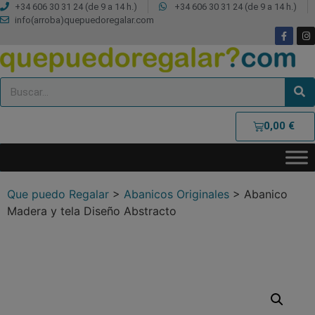
+34 606 30 31 24 (de 9 a 14 h.)
+34 606 30 31 24 (de 9 a 14 h.)
info(arroba)quepuedoregalar.com
0,00
€
Que puedo Regalar
>
Abanicos Originales
>
Abanico
Madera y tela Diseño Abstracto