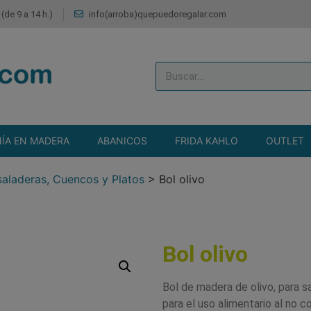
(de 9 a 14 h.)
info(arroba)quepuedoregalar.com
ÍA EN MADERA
ABANICOS
FRIDA KAHLO
OUTLET
aladeras, Cuencos y Platos
>
Bol olivo
Bol olivo
Bol de madera de olivo, para s
para el uso alimentario al no c