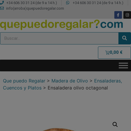
+34 606 30 31 24 (de 9 a 14 h.)
+34 606 30 31 24 (de 9 a 14 h.)
info(arroba)quepuedoregalar.com
0,00
€
Que puedo Regalar
>
Madera de Olivo
>
Ensaladeras,
Cuencos y Platos
>
Ensaladera olivo octagonal