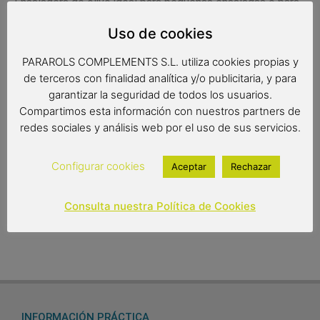
Ensaladera de olivo ideal para pequeñas ensaladas o para
aperitivos, también para objeto de decoración. Fabricada a
Uso de cookies
mano de forma artesanal. Apta para el uso alimentario al
no contener ningún barniz ni producto químico.
PARAROLS COMPLEMENTS S.L. utiliza cookies propias y
de terceros con finalidad analítica y/o publicitaria, y para
garantizar la seguridad de todos los usuarios.
Medidas: 19 x 5 cm.
Compartimos esta información con nuestros partners de
redes sociales y análisis web por el uso de sus servicios.
33,05
€
Configurar cookies
Aceptar
Rechazar
Out of stock
Consulta nuestra Política de Cookies
INFORMACIÓN PRÁCTICA