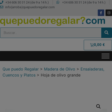
+34 606 30 31 24 (de 9 a 14 h.)
+34 606 30 31 24 (de 9 a 14 h.)
info(arroba)quepuedoregalar.com
0,00
€
Que puedo Regalar
>
Madera de Olivo
>
Ensaladeras,
Cuencos y Platos
>
Hoja de olivo grande