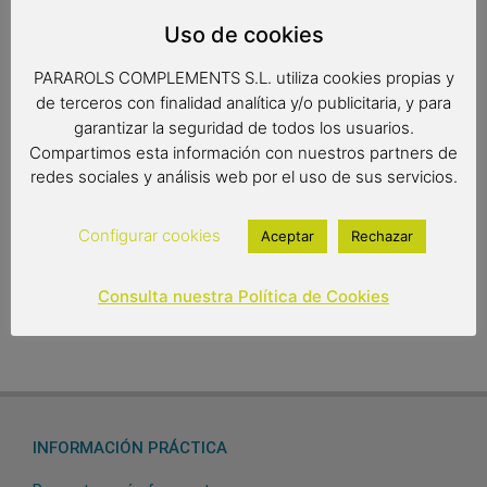
Espectacular hoja trabajado a mano en madera de olivo.
Uso de cookies
Diseño exclusivo, objeto decorativo único y exclusivo.
PARAROLS COMPLEMENTS S.L. utiliza cookies propias y
de terceros con finalidad analítica y/o publicitaria, y para
garantizar la seguridad de todos los usuarios.
Medidas: 38 x 21 x 6 cm.
Compartimos esta información con nuestros partners de
redes sociales y análisis web por el uso de sus servicios.
62,05
€
Configurar cookies
Aceptar
Rechazar
Out of stock
Consulta nuestra Política de Cookies
INFORMACIÓN PRÁCTICA