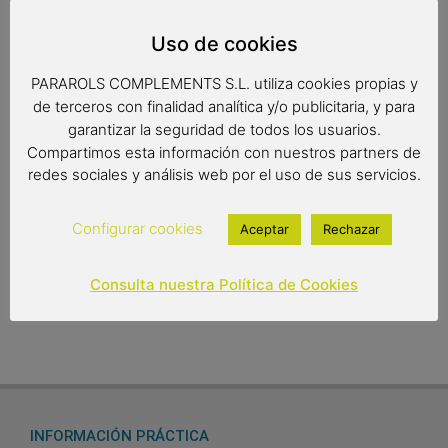
Plato de madera de olivo apto para el uso alimentario.
Uso de cookies
Para ensaladas, pulpo a la gallega… Originalidad y diseño
para servir tus recetas en la mesa.
PARAROLS COMPLEMENTS S.L. utiliza cookies propias y
de terceros con finalidad analítica y/o publicitaria, y para
garantizar la seguridad de todos los usuarios.
Medidas: 21 x 3 cm.
Compartimos esta información con nuestros partners de
redes sociales y análisis web por el uso de sus servicios.
40,49
€
Configurar cookies
Aceptar
Rechazar
Out of stock
Consulta nuestra Política de Cookies
INFORMACIÓN PRÁCTICA