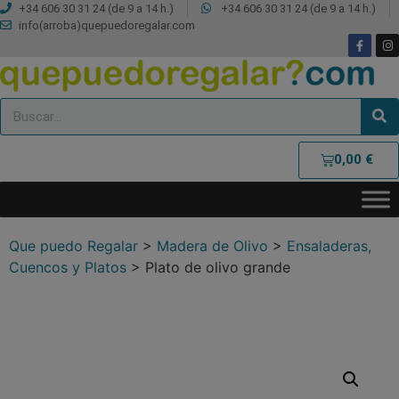
+34 606 30 31 24 (de 9 a 14 h.)
+34 606 30 31 24 (de 9 a 14 h.)
info(arroba)quepuedoregalar.com
0,00
€
Que puedo Regalar
>
Madera de Olivo
>
Ensaladeras,
Cuencos y Platos
>
Plato de olivo grande