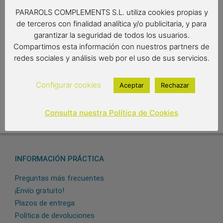
Gato soporte de seis pinchos de madera de olivo y acero
PARAROLS COMPLEMENTS S.L. utiliza cookies propias y
para aperitivos y caracoles.
de terceros con finalidad analítica y/o publicitaria, y para
garantizar la seguridad de todos los usuarios.
16,05
€
Compartimos esta información con nuestros partners de
redes sociales y análisis web por el uso de sus servicios.
Out of stock
Configurar cookies
Aceptar
Rechazar
Consulta nuestra Política de Cookies
INFORMACIÓN PRÁCTICA
Preguntas más frecuentes
¡Envío gratuito!
Plazos de entrega
Política de devoluciones