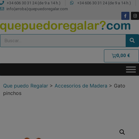
+34 606 30 31 24 (de 9 a 14 h.)
+34 606 30 31 24 (de 9 a 14 h.)
info(arroba)quepuedoregalar.com
0,00
€
Que puedo Regalar
>
Accesorios de Madera
>
Gato
pinchos