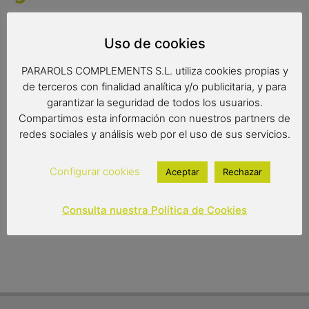
Molinillo de pimienta fabricado en madera de olivo de gran
calidad. El mecanismo interno está fabricado en Francia y
Uso de cookies
es de acero de gran resistencia y durabilidad. Disponemos
PARAROLS COMPLEMENTS S.L. utiliza cookies propias y
de todos los recambios del mecanismo.
de terceros con finalidad analítica y/o publicitaria, y para
garantizar la seguridad de todos los usuarios.
Compartimos esta información con nuestros partners de
Medidas: 27 x 6 cm.
redes sociales y análisis web por el uso de sus servicios.
31,05
€
Configurar cookies
Aceptar
Rechazar
Out of stock
Consulta nuestra Política de Cookies