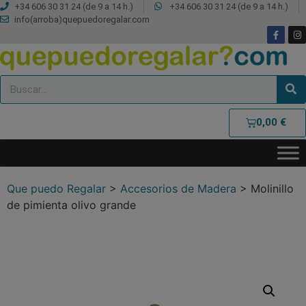
+34 606 30 31 24 (de 9 a 14 h.)
+34 606 30 31 24 (de 9 a 14 h.)
info(arroba)quepuedoregalar.com
0,00
€
Que puedo Regalar
>
Accesorios de Madera
>
Molinillo
de pimienta olivo grande