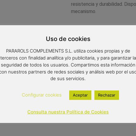
resistencia y durabilidad. Di
mecanismo.
Medidas: 21 x 5.5 cm.
Uso de cookies
PARAROLS COMPLEMENTS S.L. utiliza cookies propias y de
27,05
€
terceros con finalidad analítica y/o publicitaria, y para garantizar la
seguridad de todos los usuarios. Compartimos esta información
Out of stock
con nuestros partners de redes sociales y análisis web por el us
de sus servicios.
Configurar cookies
Aceptar
Rechazar
Consulta nuestra Política de Cookies