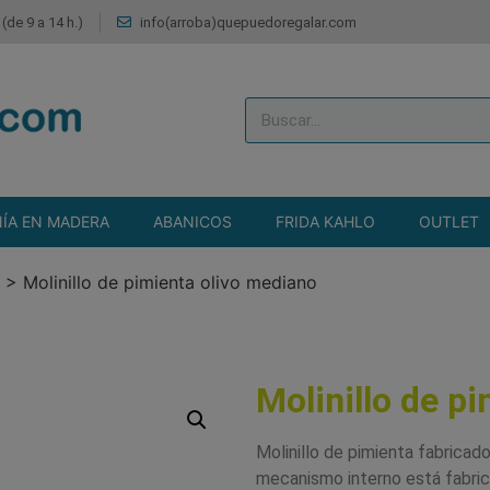
(de 9 a 14 h.)
info(arroba)quepuedoregalar.com
ÍA EN MADERA
ABANICOS
FRIDA KAHLO
OUTLET
>
Molinillo de pimienta olivo mediano
Molinillo de p
Molinillo de pimienta fabricado
mecanismo interno está fabric