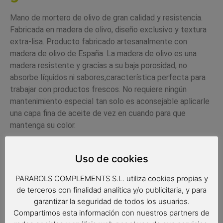
Mano de mortero de olivo de gran calidad y resistencia.
Fabricada en madera de olivo, diseño exclusivo y textura
extra-lisa.
Producto fabricado artesanalmente con
madera de olivo de España. La madera de olivo es una
madera resistente y gracias a su baja porosidad, no
absorbe líquidos ni sabores,característica perfecta para
trabajar con productos frescos.
No requiere ningún
mantenimiento especial tan solo es aconsejable aplicarle
una capa fina de aceite de vez en cuando para que
mantenga su color.
Medidas: 21 x 4.7 cm.
Uso de cookies
13,05
€
PARAROLS COMPLEMENTS S.L. utiliza cookies propias y
de terceros con finalidad analítica y/o publicitaria, y para
Out of stock
garantizar la seguridad de todos los usuarios.
Compartimos esta información con nuestros partners de