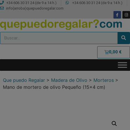
+34 606 30 31 24 (de 9 a 14 h.)
+34 606 30 31 24 (de 9 a 14 h.)
info(arroba)quepuedoregalar.com
0,00
€
Que puedo Regalar
>
Madera de Olivo
>
Morteros
>
Mano de mortero de olivo Pequeño (15×4 cm)