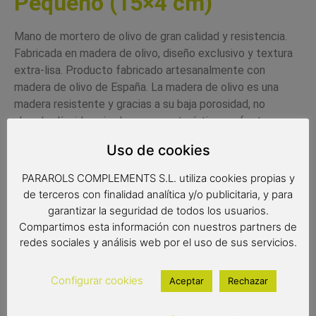
Pequeño (15×4 cm)
Mano de mortero de olivo de gran calidad y resistencia.
Fabricada en madera de olivo, diseño exclusivo y textura
extra-lisa.
Producto fabricado artesanalmente con
madera de olivo de España. La madera de olivo es una
madera resistente y gracias a su baja porosidad, no
absorbe líquidos ni sabores,característica perfecta para
trabajar con productos frescos.
No requiere ningún
Uso de cookies
mantenimiento especial tan solo es aconsejable aplicarle
una capa fina de aceite de vez en cuando para que
PARAROLS COMPLEMENTS S.L. utiliza cookies propias y
mantenga su color.
de terceros con finalidad analítica y/o publicitaria, y para
garantizar la seguridad de todos los usuarios.
Recomendamos su limpieza con agua y jabón y después
Compartimos esta información con nuestros partners de
un buen secado, desaconsejamos el uso del lavavajillas.
redes sociales y análisis web por el uso de sus servicios.
Medidas: 15 x 4cm. Peso aproximado 89gr
Configurar cookies
Aceptar
Rechazar
.