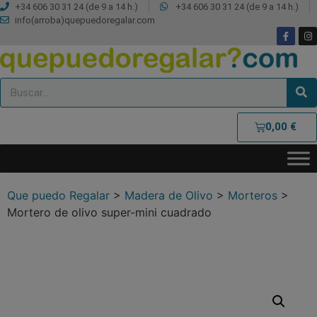
+34 606 30 31 24 (de 9 a 14 h.)
+34 606 30 31 24 (de 9 a 14 h.)
info(arroba)quepuedoregalar.com
0,00
€
Que puedo Regalar
>
Madera de Olivo
>
Morteros
>
Mortero de olivo super-mini cuadrado