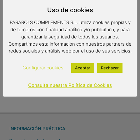
Cubiertos de olivo para servir ensaladas, pasta, arroces…
Uso de cookies
También para cocinar. El precio incluye la dos piezas.
PARAROLS COMPLEMENTS S.L. utiliza cookies propias y
de terceros con finalidad analítica y/o publicitaria, y para
garantizar la seguridad de todos los usuarios.
Medidas: 30.5 x 5.4 cm.
Compartimos esta información con nuestros partners de
redes sociales y análisis web por el uso de sus servicios.
11,55
€
Configurar cookies
Aceptar
Rechazar
Out of stock
Consulta nuestra Política de Cookies
INFORMACIÓN PRÁCTICA