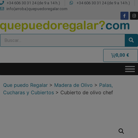
+34 606 30 31 24 (de 9 a 14 h.)
+34 606 30 31 24 (de 9 a 14 h.)
info(arroba)quepuedoregalar.com
0,00
€
Que puedo Regalar
>
Madera de Olivo
>
Palas,
Cucharas y Cubiertos
>
Cubierto de olivo chef