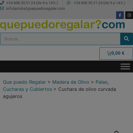
+34 606 30 31 24 (de 9 a 14 h.)
+34 606 30 31 24 (de 9 a 14 h.)
info(arroba)quepuedoregalar.com
0,00
€
Que puedo Regalar
>
Madera de Olivo
>
Palas,
Cucharas y Cubiertos
>
Cuchara de olivo curvada
agujeros