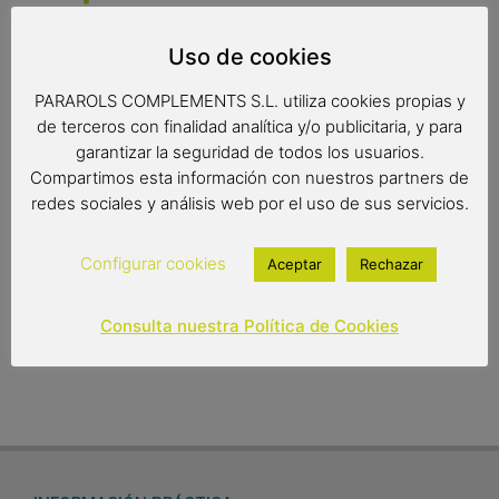
agujeros
Uso de cookies
Cuchara de olivo agujeros, ideal para hervidos o recetas
con abundante aceite.
PARAROLS COMPLEMENTS S.L. utiliza cookies propias y
de terceros con finalidad analítica y/o publicitaria, y para
garantizar la seguridad de todos los usuarios.
Compartimos esta información con nuestros partners de
Medidas: 26 x 6 cm.
redes sociales y análisis web por el uso de sus servicios.
6,95
€
Configurar cookies
Aceptar
Rechazar
Out of stock
Consulta nuestra Política de Cookies