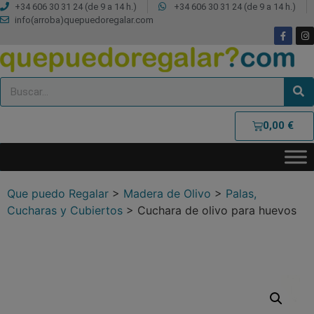
+34 606 30 31 24 (de 9 a 14 h.)
+34 606 30 31 24 (de 9 a 14 h.)
info(arroba)quepuedoregalar.com
0,00
€
Que puedo Regalar
>
Madera de Olivo
>
Palas,
Cucharas y Cubiertos
>
Cuchara de olivo para huevos