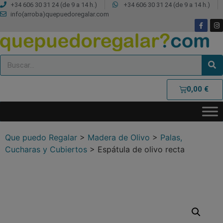
+34 606 30 31 24 (de 9 a 14 h.)
+34 606 30 31 24 (de 9 a 14 h.)
info(arroba)quepuedoregalar.com
0,00
€
Que puedo Regalar
>
Madera de Olivo
>
Palas,
Cucharas y Cubiertos
>
Espátula de olivo recta