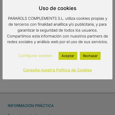
Espátula de olivo recta, ideal para cocinar tortillas por su
Uso de cookies
forma, también para todo tipo de recetas.
PARAROLS COMPLEMENTS S.L. utiliza cookies propias y
de terceros con finalidad analítica y/o publicitaria, y para
garantizar la seguridad de todos los usuarios.
Medidas: 30.5 x 5.3 cm.
Compartimos esta información con nuestros partners de
redes sociales y análisis web por el uso de sus servicios.
6,55
€
Configurar cookies
Aceptar
Rechazar
Out of stock
Consulta nuestra Política de Cookies
INFORMACIÓN PRÁCTICA