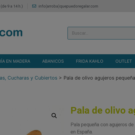
(de 9 a 14 h.)
info(arroba)quepuedoregalar.com
ÍA EN MADERA
ABANICOS
FRIDA KAHLO
OUTLET
as, Cucharas y Cubiertos
>
Pala de olivo agujeros pequeñ
Pala de olivo 
Pala pequeña con agujeros de 
en España.