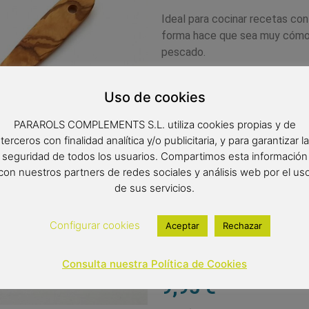
Ideal para cocinar recetas co
forma hace que sea muy cómoda
pescado.
Apta para el uso alimentario.
Uso de cookies
El olivo es ideal para su uso e
bacterianas. Es una madera res
PARAROLS COMPLEMENTS S.L. utiliza cookies propias y de
absorbe líquidos ni sabores,ca
terceros con finalidad analítica y/o publicitaria, y para garantizar la
productos frescos. No requier
seguridad de todos los usuarios. Compartimos esta información
aconsejable aplicarle una capa
con nuestros partners de redes sociales y análisis web por el us
de sus servicios.
mantenga su color.
Medidas: 30×6 cm
Configurar cookies
Aceptar
Rechazar
Consulta nuestra Política de Cookies
9,95
€