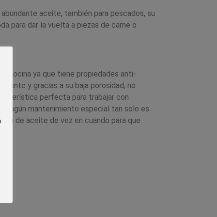
n abundante aceite, también para pescados, su
 para dar la vuelta a piezas de carne o
n la cocina ya que tiene propiedades anti-
istente y gracias a su baja porosidad, no
racterística perfecta para trabajar con
e ningún mantenimiento especial tan solo es
 fina de aceite de vez en cuando para que
o