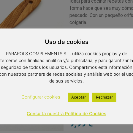
Ideal para cocinar recetas co
forma hace que sea muy cómoda
pescado. Con un pequeño orifi
colgarla.
Apta para el uso alimentario.
Uso de cookies
El olivo es ideal para su uso e
bacterianas. Es una madera res
PARAROLS COMPLEMENTS S.L. utiliza cookies propias y de
absorbe líquidos ni sabores,ca
terceros con finalidad analítica y/o publicitaria, y para garantizar la
productos frescos. No requier
seguridad de todos los usuarios. Compartimos esta información
aconsejable aplicarle una capa
con nuestros partners de redes sociales y análisis web por el us
de sus servicios.
mantenga su color.
Medidas: 30×6 cm
Configurar cookies
Aceptar
Rechazar
Consulta nuestra Política de Cookies
9,99
€