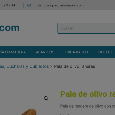
(de 9 a 14 h.)
info(arroba)quepuedoregalar.com
ÍA EN MADERA
ABANICOS
FRIDA KAHLO
OUTLET
as, Cucharas y Cubiertos
>
Pala de olivo ranuras
Pala de olivo 
Pala de madera de olivo con ra