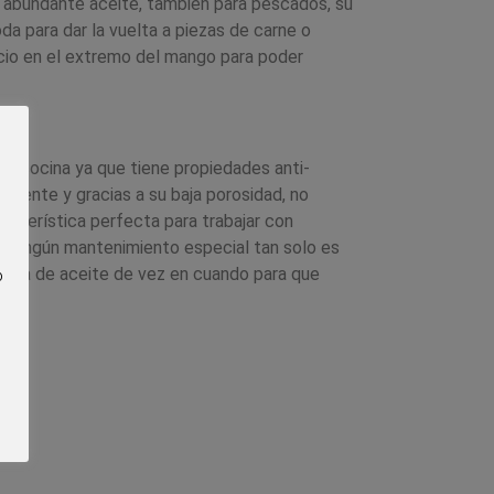
n abundante aceite, también para pescados, su
 para dar la vuelta a piezas de carne o
cio en el extremo del mango para poder
n la cocina ya que tiene propiedades anti-
istente y gracias a su baja porosidad, no
racterística perfecta para trabajar con
e ningún mantenimiento especial tan solo es
 fina de aceite de vez en cuando para que
o