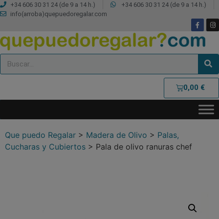
+34 606 30 31 24 (de 9 a 14 h.)
+34 606 30 31 24 (de 9 a 14 h.)
info(arroba)quepuedoregalar.com
0,00
€
Que puedo Regalar
>
Madera de Olivo
>
Palas,
Cucharas y Cubiertos
>
Pala de olivo ranuras chef