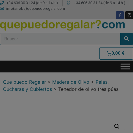
+34 606 30 31 24 (de 9 a 14 h.)
+34 606 30 31 24 (de 9 a 14 h.)
info(arroba)quepuedoregalar.com
0,00
€
Que puedo Regalar
>
Madera de Olivo
>
Palas,
Cucharas y Cubiertos
>
Tenedor de olivo tres púas