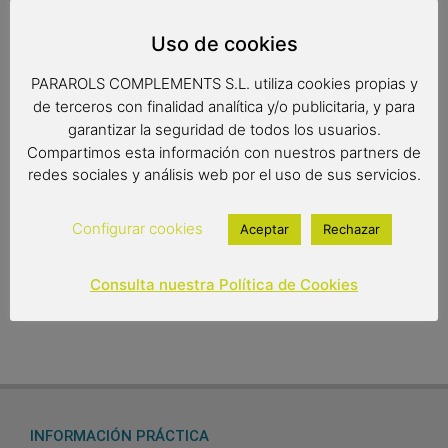
Tenedor de olivo de tres púas ideal para todo tipo de
Uso de cookies
recetas, muy práctico para pinchar y girar trozos grandes
de carnes o guisos.
PARAROLS COMPLEMENTS S.L. utiliza cookies propias y
de terceros con finalidad analítica y/o publicitaria, y para
garantizar la seguridad de todos los usuarios.
Medidas: 35 x 3.5 cm.
Compartimos esta información con nuestros partners de
redes sociales y análisis web por el uso de sus servicios.
7,55
€
Configurar cookies
Aceptar
Rechazar
Out of stock
Consulta nuestra Política de Cookies
INFORMACIÓN PRÁCTICA