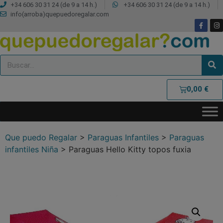
+34 606 30 31 24 (de 9 a 14 h.)
+34 606 30 31 24 (de 9 a 14 h.)
info(arroba)quepuedoregalar.com
0,00
€
Que puedo Regalar
>
Paraguas Infantiles
>
Paraguas
infantiles Niña
>
Paraguas Hello Kitty topos fuxia