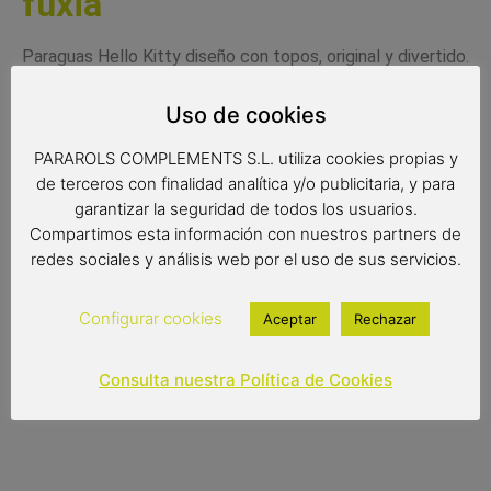
fuxia
Paraguas Hello Kitty diseño con topos, original y divertido.
Disponible en tres colores.
Uso de cookies
PARAROLS COMPLEMENTS S.L. utiliza cookies propias y
Medidas:
de terceros con finalidad analítica y/o publicitaria, y para
garantizar la seguridad de todos los usuarios.
Radio: 51 cm.
Compartimos esta información con nuestros partners de
Diámetro: 86 cm.
redes sociales y análisis web por el uso de sus servicios.
Largo: 58 cm.
Configurar cookies
Aceptar
Rechazar
11,00
€
Consulta nuestra Política de Cookies
Out of stock