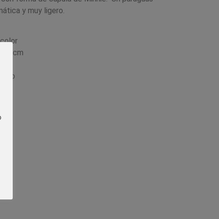
ática y muy ligero.
icolor
e 45 cm
ático
do)
o