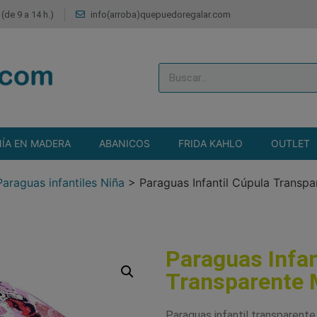
(de 9 a 14 h.)
info(arroba)quepuedoregalar.com
ÍA EN MADERA
ABANICOS
FRIDA KAHLO
OUTLET
Paraguas infantiles Niña
>
Paraguas Infantil Cúpula Transp
Paraguas Infan
Transparente 
Paraguas infantil transparent