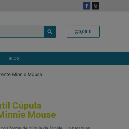
0,00
€
BLOG
arente Minnie Mouse
til Cúpula
Minnie Mouse
e con forma de cúpula de Minnie. Un paraguas