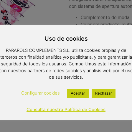
con sistema de apertura autom
Complemento de moda
Color del producto: mult
Paraguas de 8 varillas d
Uso de cookies
Diámetro: 69 cm
Tipo de apertura: autom
PARAROLS COMPLEMENTS S.L. utiliza cookies propias y de
terceros con finalidad analítica y/o publicitaria, y para garantizar la
15,00
€
(IVA inclui
seguridad de todos los usuarios. Compartimos esta información
con nuestros partners de redes sociales y análisis web por el us
Out of stock
de sus servicios.
Configurar cookies
Aceptar
Rechazar
Consulta nuestra Política de Cookies