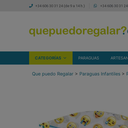
+34 606 30 31 24 (de 9 a 14 h.)
+34 606 30 31 24 
CATEGORÍAS
PARAGUAS
ARTESAN
Que puedo Regalar
>
Paraguas Infantiles
>