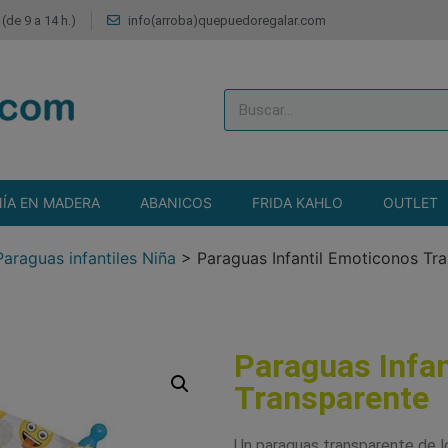
(de 9 a 14 h.)
info(arroba)quepuedoregalar.com
ÍA EN MADERA
ABANICOS
FRIDA KAHLO
OUTLET
Paraguas infantiles Niña
>
Paraguas Infantil Emoticonos Tr
Paraguas Infa
Transparente
Un paraguas transparente de lo