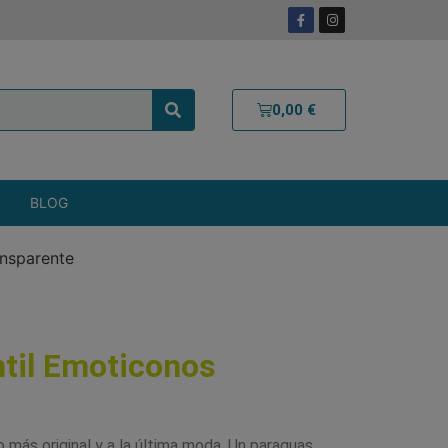
0,00
€
BLOG
ansparente
ntil Emoticonos
 más original y a la última moda. Un paraguas