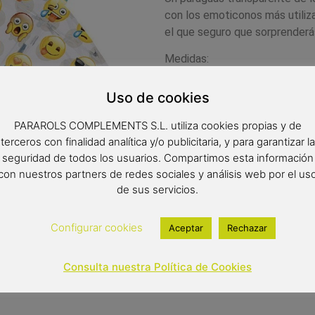
con los emoticonos más utiliz
el que seguro que sorprenderá
Medidas:
Radio de Tela:42 cms
Uso de cookies
Diámetro: 64 cms
PARAROLS COMPLEMENTS S.L. utiliza cookies propias y de
Largo: 65 cms
terceros con finalidad analítica y/o publicitaria, y para garantizar la
seguridad de todos los usuarios. Compartimos esta información
con nuestros partners de redes sociales y análisis web por el us
9,90
€
de sus servicios.
Out of stock
Configurar cookies
Aceptar
Rechazar
Consulta nuestra Política de Cookies