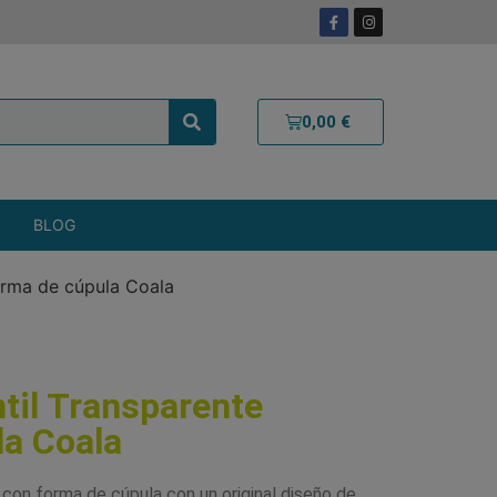
0,00
€
BLOG
forma de cúpula Coala
til Transparente
la Coala
 con forma de cúpula con un original diseño de