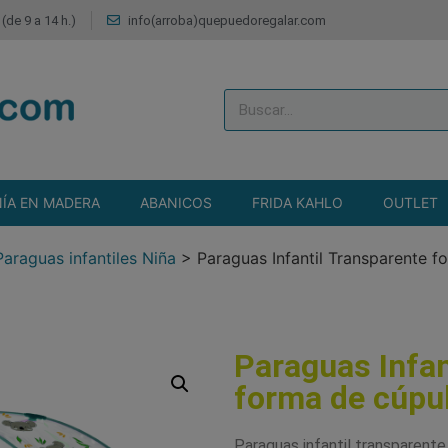
(de 9 a 14 h.)
info(arroba)quepuedoregalar.com
ÍA EN MADERA
ABANICOS
FRIDA KAHLO
OUTLET
Paraguas infantiles Niña
>
Paraguas Infantil Transparente 
Paraguas Infan
forma de cúpu
Paraguas infantil transparente