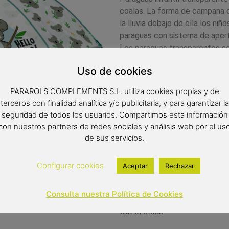
coalas. La forma de campana 
la lluvia debajo de ella los ni
paraguas con sistema de apertu
Los paraguas transparentes s
tienen mayor visibilidad. Este
Uso de cookies
de la Comunidad Europea.
PARAROLS COMPLEMENTS S.L. utiliza cookies propias y de
Complemento infantil
terceros con finalidad analítica y/o publicitaria, y para garantizar la
Paraguas transparente
seguridad de todos los usuarios. Compartimos esta información
Paraguas forma de cúpu
con nuestros partners de redes sociales y análisis web por el us
Color del producto: verd
de sus servicios.
Paraguas de 8 varillas d
Diámetro: 64 cm
Configurar cookies
Tipo de apertura: manual
Aceptar
Rechazar
13,90
€
(IVA inclui
Consulta nuestra Política de Cookies
Out of stock