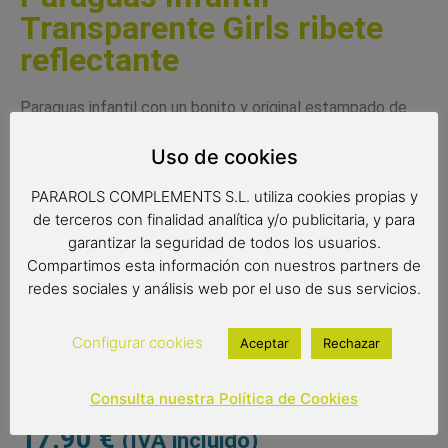
Transparente Girls ribete
reflectante
Paraguas infantil con un bonito y original estampado de
topos. Un paraguas transparente con un ribete
Uso de cookies
reflectante visible en la oscuridad. Un paraguas con
sistema de apertura automático y muy ligero con varillas
PARAROLS COMPLEMENTS S.L. utiliza cookies propias y
antiviento. Este paraguas cumple con la normativa de
de terceros con finalidad analítica y/o publicitaria, y para
seguridad de la Comunidad Europea.
garantizar la seguridad de todos los usuarios.
Compartimos esta información con nuestros partners de
Complemento infantil
redes sociales y análisis web por el uso de sus servicios.
Paraguas transparente
Color del producto: multicolor
Paraguas de 8 varillas de 45 cm
Configurar cookies
Aceptar
Rechazar
Diámetro: 74 cm
Tipo de apertura: automático
Consulta nuestra Política de Cookies
17,90
€
(IVA incluido)