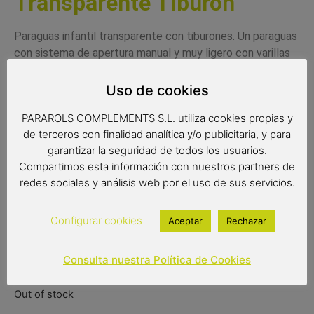
Transparente Tiburón
Paraguas infantil transparente con tiburones. Un paraguas
con sistema de apertura manual y muy ligero con varillas
antiviento. Los paraguas transparentes son ideales para
los más pequeños porque tienen mayor visibilidad. Este
Uso de cookies
paraguas cumple con la normativa de seguridad de la
PARAROLS COMPLEMENTS S.L. utiliza cookies propias y
Comunidad Europea.
de terceros con finalidad analítica y/o publicitaria, y para
Complemento infantil
garantizar la seguridad de todos los usuarios.
Paraguas transparente
Compartimos esta información con nuestros partners de
Color del producto: azul
redes sociales y análisis web por el uso de sus servicios.
Paraguas de 8 varillas de 45 cm
Diámetro: 75 cm
Configurar cookies
Aceptar
Rechazar
Tipo de apertura: manual
Consulta nuestra Política de Cookies
13,90
€
(IVA incluido)
Out of stock