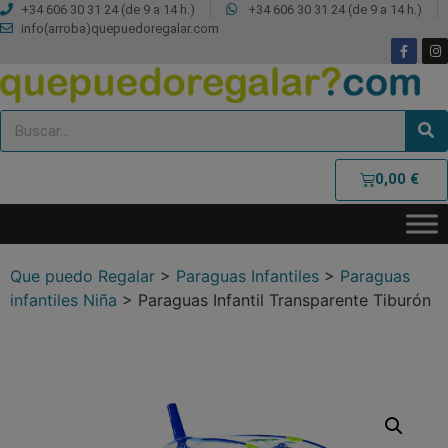
+34 606 30 31 24 (de 9 a 14 h.)
+34 606 30 31 24 (de 9 a 14 h.)
info(arroba)quepuedoregalar.com
0,00
€
Que puedo Regalar
>
Paraguas Infantiles
>
Paraguas
infantiles Niña
>
Paraguas Infantil Transparente Tiburón