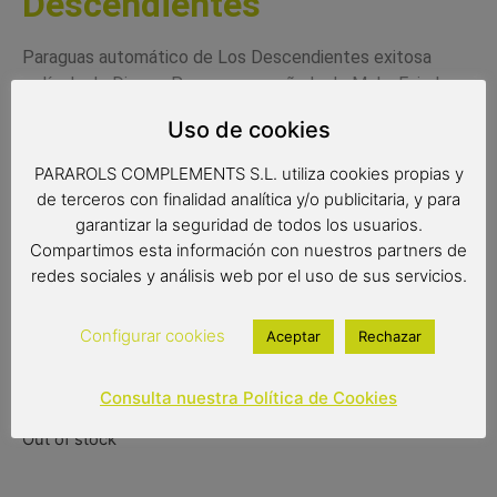
Descendientes
Paraguas automático de Los Descendientes exitosa
película de Disney. Pasea acompañada de Mal y Evie los
días de lluvía.
Uso de cookies
Medidas:
PARAROLS COMPLEMENTS S.L. utiliza cookies propias y
Radio: 49 cm.
de terceros con finalidad analítica y/o publicitaria, y para
garantizar la seguridad de todos los usuarios.
Diámetro: 84 cm.
Compartimos esta información con nuestros partners de
redes sociales y análisis web por el uso de sus servicios.
Largo: 70 cm.
Configurar cookies
Aceptar
Rechazar
8,90
€
Consulta nuestra Política de Cookies
Out of stock