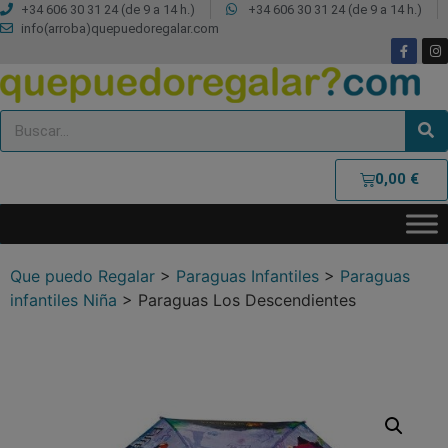
+34 606 30 31 24 (de 9 a 14 h.)
+34 606 30 31 24 (de 9 a 14 h.)
info(arroba)quepuedoregalar.com
0,00
€
Que puedo Regalar
>
Paraguas Infantiles
>
Paraguas
infantiles Niña
>
Paraguas Los Descendientes