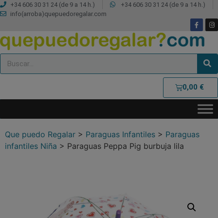
+34 606 30 31 24 (de 9 a 14 h.)
+34 606 30 31 24 (de 9 a 14 h.)
info(arroba)quepuedoregalar.com
0,00
€
Que puedo Regalar
>
Paraguas Infantiles
>
Paraguas
infantiles Niña
>
Paraguas Peppa Pig burbuja lila