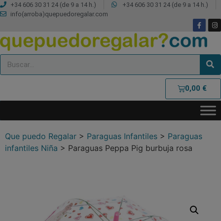
+34 606 30 31 24 (de 9 a 14 h.)
+34 606 30 31 24 (de 9 a 14 h.)
info(arroba)quepuedoregalar.com
0,00
€
Que puedo Regalar
>
Paraguas Infantiles
>
Paraguas
infantiles Niña
>
Paraguas Peppa Pig burbuja rosa