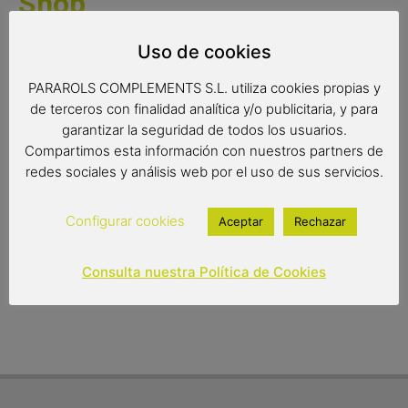
Shop
Un paraguas automático infantil con los divertidos
Uso de cookies
animales de Pet Shop.
PARAROLS COMPLEMENTS S.L. utiliza cookies propias y
Complemento de moda
de terceros con finalidad analítica y/o publicitaria, y para
Color del producto: multicolor
garantizar la seguridad de todos los usuarios.
Diámetro: 86 cm
Compartimos esta información con nuestros partners de
Tipo de apertura: manual
redes sociales y análisis web por el uso de sus servicios.
12,95
€
Configurar cookies
Aceptar
Rechazar
Out of stock
Consulta nuestra Política de Cookies