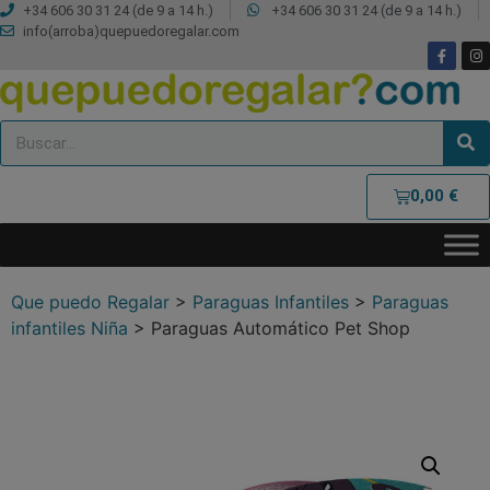
+34 606 30 31 24 (de 9 a 14 h.)
+34 606 30 31 24 (de 9 a 14 h.)
info(arroba)quepuedoregalar.com
0,00
€
Que puedo Regalar
>
Paraguas Infantiles
>
Paraguas
infantiles Niña
>
Paraguas Automático Pet Shop